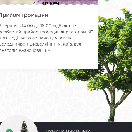
Прийом громадян
Парк «С
вулиці 
6 серпня з 14:00 до 16:00 відбудеться
куточок
особистий прийом громадян директором КП
Іноді най
УЗН Подільського району м. Києва
столиці —
Володимиром Весьолкіним м. Київ, вул.
локації, а
Анатолія Кузнецова, 16А
тільки ...