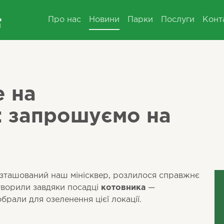
Про нас
Новини
Парки
Послуги
Конт
е на
: запрошуємо на
зташований наш мінісквер, розлилося справжнє
творили завдяки посадці
котовника
—
обрали для озеленення цієї локації.