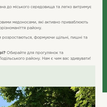
на до міського середовища та легко витримує
довими медоносами, які активно приваблюють
орізноманіття району.
розростаються, формуючи щільні, пишні та
рі?
Обирайте для прогулянок та
одільського району. Нам є чим вас здивувати!