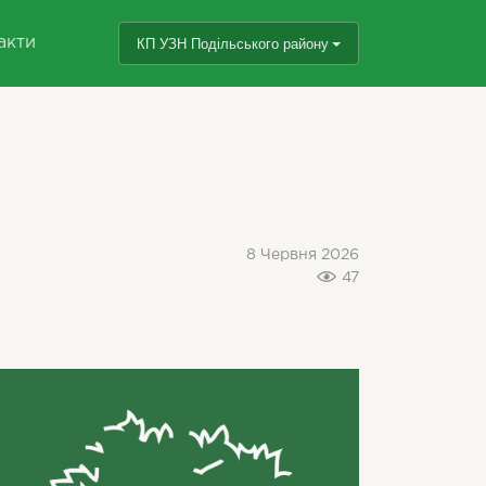
акти
КП УЗН Подільського району
8 Червня 2026
47