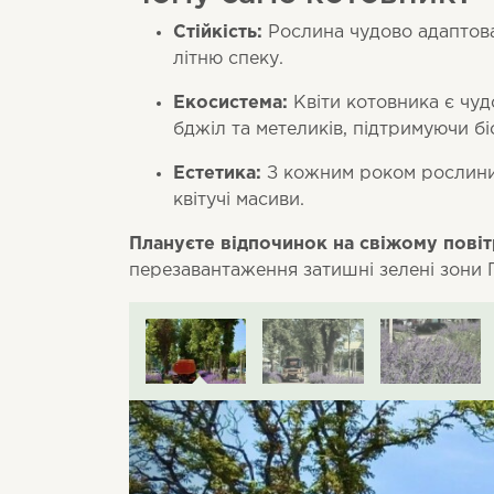
Стійкість:
Рослина чудово адаптова
літню спеку.
Екосистема:
Квіти котовника є чу
бджіл та метеликів, підтримуючи бі
Естетика:
З кожним роком рослини 
квітучі масиви.
Плануєте відпочинок на свіжому повіт
перезавантаження затишні зелені зони П