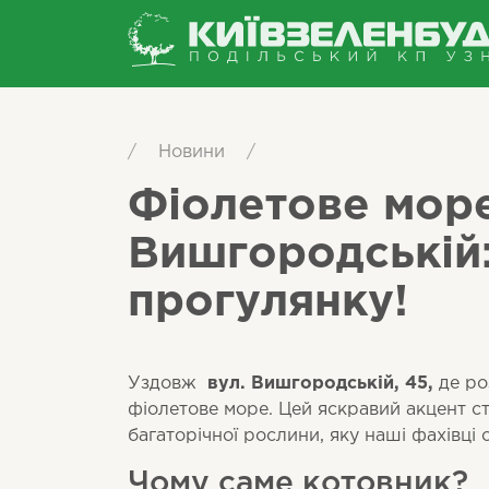
/
Новини
/
Фіолетове мор
Вишгородській
прогулянку!
Уздовж
вул. Вишгородській, 45,
де ро
фіолетове море. Цей яскравий акцент с
багаторічної рослини, яку наші фахівці 
Чому саме котовник?