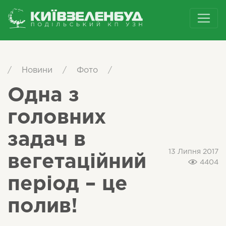
/
Новини
/
Фото
/
Одна з
головних
задач в
13 Липня 2017
вегетаційний
4404
період – це
полив!