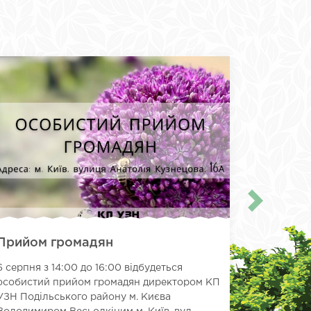
Прийом громадян
Парк «С
вулиці 
6 серпня з 14:00 до 16:00 відбудеться
куточок
особистий прийом громадян директором КП
Іноді най
УЗН Подільського району м. Києва
столиці —