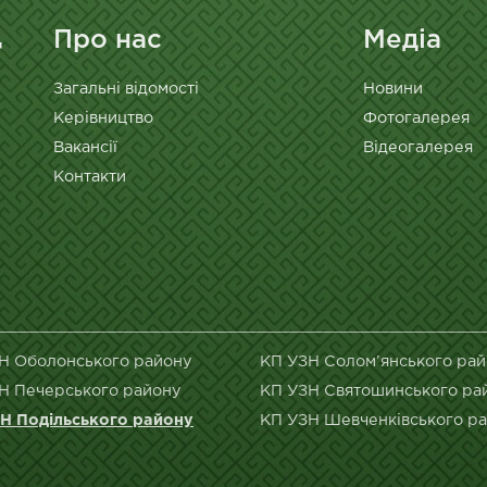
Про нас
Медіа
Загальні відомості
Новини
Керівництво
Фотогалерея
Вакансії
Відеогалерея
Контакти
Н Оболонського району
КП УЗН Солом’янського ра
Н Печерського району
КП УЗН Святошинського ра
Н Подільського району
КП УЗН Шевченківського р