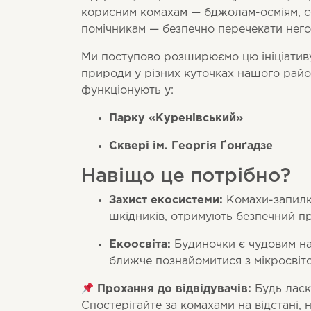
корисним комахам — бджолам-осміям, с
помічникам — безпечно перечекати него
Ми поступово розширюємо цю ініціатив
природи у різних куточках нашого район
функціонують у:
Парку «Куренівський»
Сквері ім. Георгія Ґонґадзе
Навіщо це потрібно?
Захист екосистеми:
Комахи-запилюв
шкідників, отримують безпечний п
Екоосвіта:
Будиночки є чудовим на
ближче познайомитися з мікросвіт
Прохання до відвідувачів:
Будь ласка
Спостерігайте за комахами на відстані, н