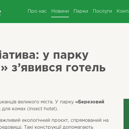
Про нас
Новини
Парки
Послуги
Конт
іатива: у парку
» з’явився готель
канців великого міста. У парку
«Березовий
ля комах (insect hotel).
важливий екологічний проєкт, спрямований на
ередовищі. Такі конструкції допомагають