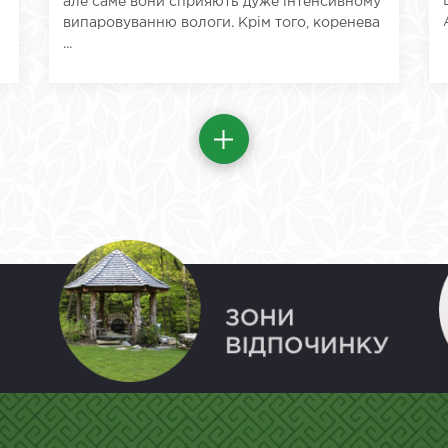
але саме вони сприяють дуже інтенсивному
випаровуванню вологи. Крім того, коренева
...