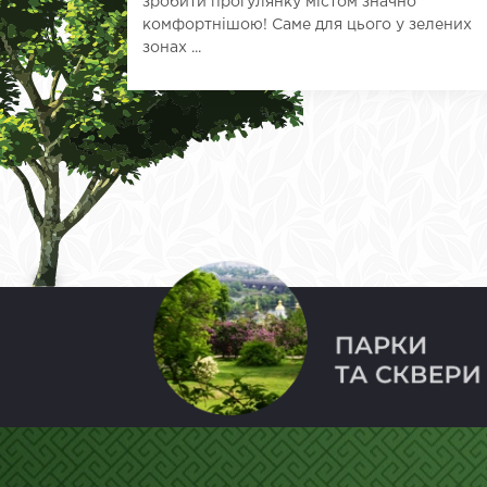
зробити прогулянку містом значно
комфортнішою! Саме для цього у зелених
зонах ...