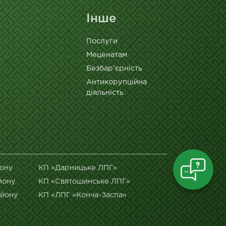
Інше
Послуги
Меценатам
Безбар’єрність
Антикорупційна
діяльність
йону
КП «Дарницьке ЛПГ»
йону
КП «Святошинське ЛПГ»
айону
КП «ЛПГ «Конча-Заспа»