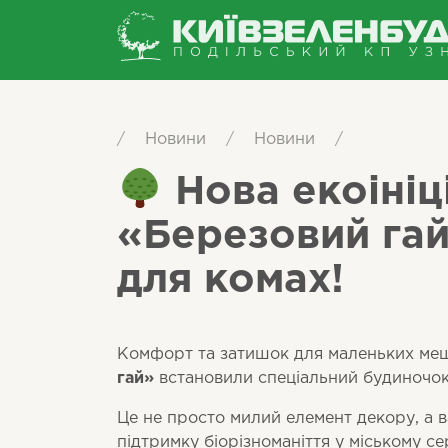
/
Новини
/
Новини
/
Нова екоініц
«Березовий гай
для комах!
Комфорт та затишок для маленьких меш
гай»
встановили спеціальний будиночок д
Це не просто милий елемент декору, а 
підтримку біорізноманіття у міському с