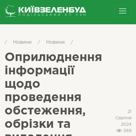
/
Новини
/
Новини
/
Оприлюднення
інформації
щодо
проведення
обстеження,
21
Серпня
обрізки та
2024
369