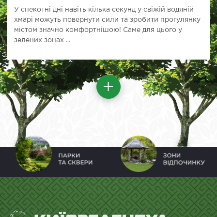
У спекотні дні навіть кілька секунд у свіжій водяній
хмарі можуть повернути сили та зробити прогулянку
містом значно комфортнішою! Саме для цього у
зелених зонах ...