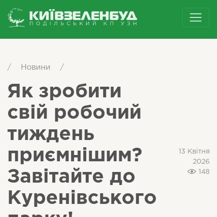
/
Новини
/
Як зробити
свій робочий
тиждень
приємнішим?
13 Квітня
2026
Завітайте до
148
Куренівського